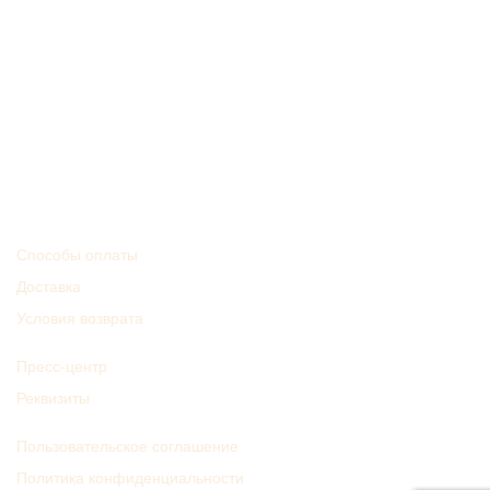
© 2024 Dibs Cosmetics
Способы оплаты
Доставка
Условия возврата
Пресс-центр
Реквизиты
Пользовательское соглашение
Политика конфиденциальности