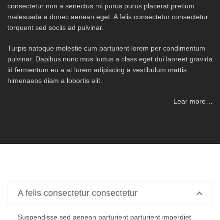
consectetur non a senectus mi purus purus placerat pretium
malesuada a donec aenean eget. A felis consectetur consectetur
torquent sed sociis ad pulvinar.
Turpis natoque molestie cum parturient lorem per condimentum
pulvinar. Dapibus nunc mus luctus a class eget dui laoreet gravida
id fermentum eu a at lorem adipiscing a vestibulum mattis
himenaeos diam a lobortis elit.
Lear more…
A felis consectetur consectetur
Suspendisse sed aenean parturient parturient imperdiet